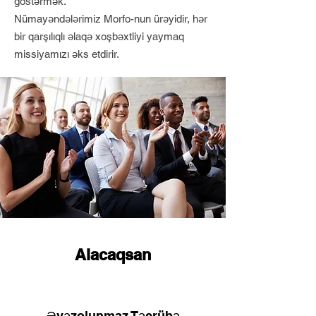
göstərmək.
Nümayəndələrimiz Morfo-nun ürəyidir, hər
bir qarşılıqlı əlaqə xoşbəxtliyi yaymaq
missiyamızı əks etdirir.
Alacaqsan
Əvəzolunmaz Təcrübə