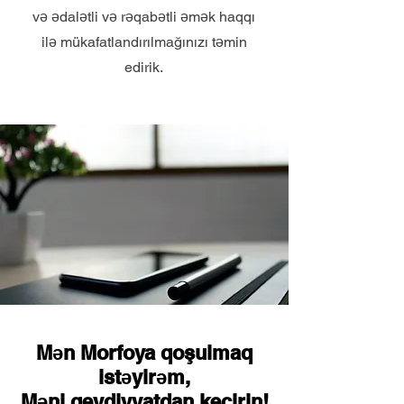
və ədalətli və rəqabətli əmək haqqı
ilə mükafatlandırılmağınızı təmin
edirik.
Mən Morfoya qoşulmaq
istəyirəm,
Məni qeydiyyatdan keçirin!