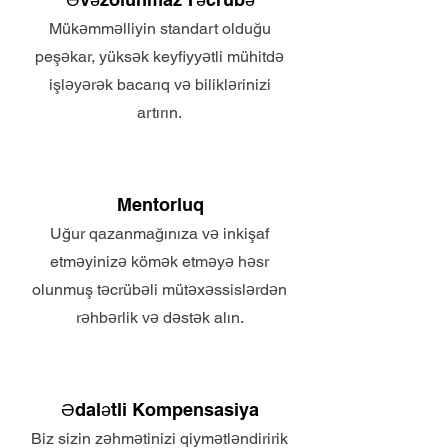
Mükəmməlliyin standart olduğu
peşəkar, yüksək keyfiyyətli mühitdə
işləyərək bacarıq və biliklərinizi
artırın.
Mentorluq
Uğur qazanmağınıza və inkişaf
etməyinizə kömək etməyə həsr
olunmuş təcrübəli mütəxəssislərdən
rəhbərlik və dəstək alın.
Ədalətli Kompensasiya
Biz sizin zəhmətinizi qiymətləndiririk