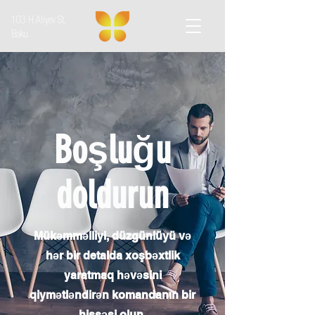
103 H.Aliyev St,
Baku
Boşluğu
doldurun
Mükəmməlliyi, düzgünlüyü və
hər bir detalda xoşbəxtlik
yaratmaq həvəsini
qiymətləndirən komandanın bir
hissəsi olun.