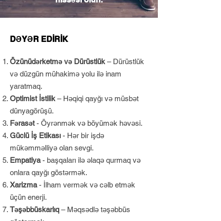
DƏYƏR EDİRİK
Özünüdərketmə və Dürüstlük
– Dürüstlük
və düzgün mühakimə yolu ilə inam
yaratmaq.
Optimist İstilik
– Həqiqi qayğı və müsbət
dünyagörüşü.
Fərasət
- Öyrənmək və böyümək həvəsi.
Güclü İş Etikası
- Hər bir işdə
mükəmməlliyə olan sevgi.
Empatiya
- başqaları ilə əlaqə qurmaq və
onlara qayğı göstərmək.
Xarizma
- İlham vermək və cəlb etmək
üçün enerji.
Təşəbbüskarlıq
– Məqsədlə təşəbbüs